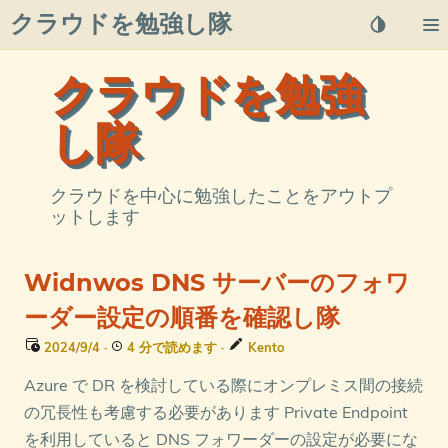
クラウドを勉強し隊
About
クラウドを勉強
Posts
し隊
Qiita
クラウドを中心に勉強したことをアウトプ
ットします
プライバシーポリシー
azure overview
Widnwos DNS サーバーのフォワ
ーダー設定の順番を確認し隊
タグ
2024/9/4
·
4 分で読めます
·
Kento
Azure で DR を検討している際にオンプレミス間の接続
の冗長性も考慮する必要があります Private Endpoint
を利用していると DNS フォワーダーの設定が必要にな