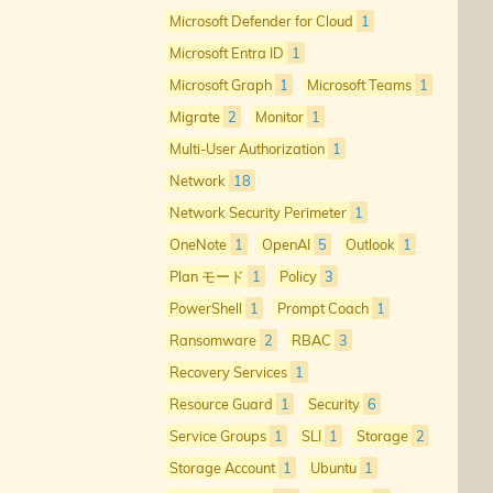
Microsoft Defender for Cloud
1
Microsoft Entra ID
1
Microsoft Graph
1
Microsoft Teams
1
Migrate
2
Monitor
1
Multi-User Authorization
1
Network
18
Network Security Perimeter
1
OneNote
1
OpenAI
5
Outlook
1
Plan モード
1
Policy
3
PowerShell
1
Prompt Coach
1
Ransomware
2
RBAC
3
Recovery Services
1
Resource Guard
1
Security
6
Service Groups
1
SLI
1
Storage
2
Storage Account
1
Ubuntu
1