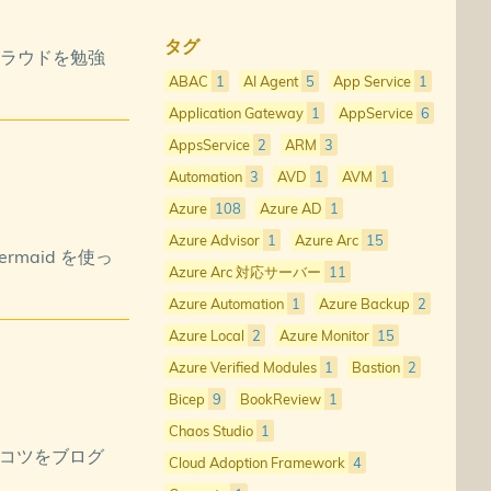
タグ
隊 – クラウドを勉強
ABAC
1
AI Agent
5
App Service
1
Application Gateway
1
AppService
6
AppsService
2
ARM
3
Automation
3
AVD
1
AVM
1
Azure
108
Azure AD
1
Azure Advisor
1
Azure Arc
15
ermaid を使っ
Azure Arc 対応サーバー
11
Azure Automation
1
Azure Backup
2
Azure Local
2
Azure Monitor
15
Azure Verified Modules
1
Bastion
2
Bicep
9
BookReview
1
Chaos Studio
1
見やコツをブログ
Cloud Adoption Framework
4