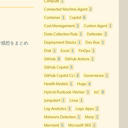
Compute
1
Connected Machine Agent
2
Container
1
Copilot
6
Cost Management
2
Custom Agent
1
Data Collection Rule
1
Defender
2
ので感想をまとめ
Deployment Stacks
1
Dev Box
1
Disk
1
Excel
1
FinOps
1
GitHub
8
GitHub Actions
1
GitHub Copilot
5
GitHub Copilot CLI
4
Governance
1
Health Models
1
Hugo
4
Hybrid Runbook Worker
1
IaC
8
Jumpstart
1
Linux
1
Log Analytics
2
Logic Apps
2
Malware Detection
1
Marp
1
Mermaid
5
Microsoft 365
1