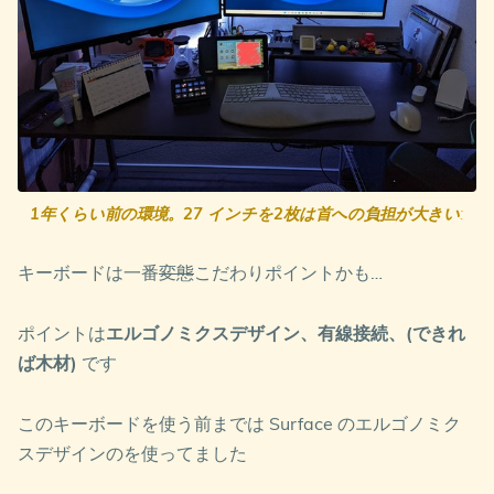
1年くらい前の環境。27 インチを2枚は首への負担が大きい
:
キーボードは一番
変態
こだわりポイントかも…
ポイントは
エルゴノミクスデザイン、有線接続、(できれ
ば木材)
です
このキーボードを使う前までは Surface のエルゴノミク
スデザインのを使ってました