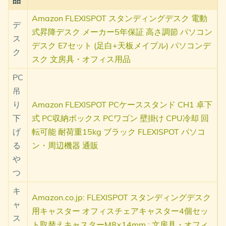
Amazon FLEXISPOT スタンディングデスク 電動
デ
式昇降デスク メーカー5年保証 高さ調節 パソコン
ス
デスク E7セット (足白+天板メイプル) パソコンデ
ク
スク 文房具・オフィス用品
PC
吊
り
Amazon FLEXISPOT PCケーススタンド CH1 卓下
下
式 PC収納ボックス PCワゴン 壁掛け CPU冷却 回
げ
転可能 耐荷重15kg ブラック FLEXISPOT パソコ
る
ン・周辺機器 通販
や
つ
キ
Amazon.co.jp: FLEXISPOT スタンディングデスク
ャ
用キャスター オフィスチェアキャスター4個セッ
ス
ト取替えキャスターM8×14mm : 文房具・オフィ