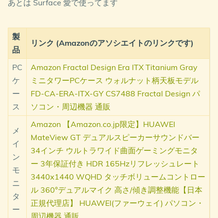
あとは Surface 愛で使ってます
製
リンク (Amazonのアソシエイトのリンクです)
品
PC
Amazon Fractal Design Era ITX Titanium Gray
ケ
ミニタワーPCケース ウォルナット柄天板モデル
ー
FD-CA-ERA-ITX-GY CS7488 Fractal Design パ
ス
ソコン・周辺機器 通販
Amazon 【Amazon.co.jp限定】HUAWEI
メ
MateView GT デュアルスピーカーサウンドバー
イ
34インチ ウルトラワイド曲面ゲーミングモニタ
ン
ー 3年保証付き HDR 165Hzリフレッシュレート
モ
3440x1440 WQHD タッチボリュームコントロー
ニ
ル 360°デュアルマイク 高さ/傾き調整機能【日本
タ
正規代理店】 HUAWEI(ファーウェイ) パソコン・
ー
周辺機器 通販