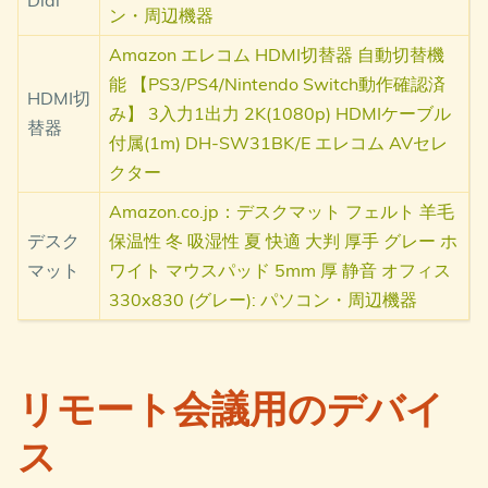
Dial
ン・周辺機器
Amazon エレコム HDMI切替器 自動切替機
能 【PS3/PS4/Nintendo Switch動作確認済
HDMI切
み】 3入力1出力 2K(1080p) HDMIケーブル
替器
付属(1m) DH-SW31BK/E エレコム AVセレ
クター
Amazon.co.jp：デスクマット フェルト 羊毛
デスク
保温性 冬 吸湿性 夏 快適 大判 厚手 グレー ホ
マット
ワイト マウスパッド 5mm 厚 静音 オフィス
330x830 (グレー): パソコン・周辺機器
リモート会議用のデバイ
ス