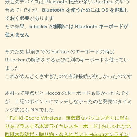
最近のデバイスは Bluetooth 接続が多い (Surface のやつ
含めて) ですが、
Bluetooth を使うためには OS を起動し
ておく必要
があります
その結果、
bitocker の解除には Bluetooth キーボードが
使えません
そのため 以前までの Surface のキーボードの時は
Bitlocker の解除をするたびに別のキーボードを使ってい
ました
これがめんどくさすぎたので有線接続が欲しかったのです
木材って観点だと Hacoa の木ーボードも良かったんです
が、上記のポイントにマッチしなかったのと発売のタイミ
ング的にも NG でした
「Full Ki-Board Wireless」無機質なパソコン周りに温も
りをプラスする木製ワイヤレスキーボード | おしゃれな北
欧風木製雑貨・贈り物・名入れギフト Hacoaオンライン