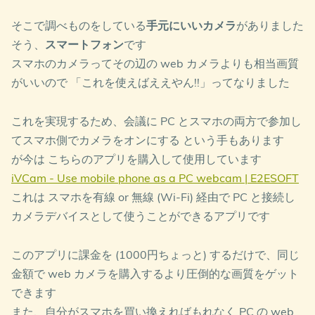
そこで調べものをしている
手元にいいカメラ
がありました
そう、
スマートフォン
です
スマホのカメラってその辺の web カメラよりも相当画質
がいいので 「これを使えばええやん!!」ってなりました
これを実現するため、会議に PC とスマホの両方で参加し
てスマホ側でカメラをオンにする という手もあります
が今は こちらのアプリを購入して使用しています
iVCam - Use mobile phone as a PC webcam | E2ESOFT
これは スマホを有線 or 無線 (Wi-Fi) 経由で PC と接続し
カメラデバイスとして使うことができるアプリです
このアプリに課金を (1000円ちょっと) するだけで、同じ
金額で web カメラを購入するより圧倒的な画質をゲット
できます
また、自分がスマホを買い換えればもれなく PC の web