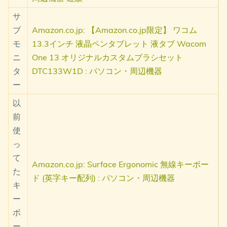
サ
ブ
Amazon.co.jp: 【Amazon.co.jp限定】 ワコム
モ
13.3インチ 液晶ペンタブレット 液タブ Wacom
ニ
One 13 オリジナルカスタムブラシセット
タ
DTC133W1D : パソコン・周辺機器
ー
以
前
使
っ
て
Amazon.co.jp: Surface Ergonomic 無線キーボー
た
ド (英字キー配列) : パソコン・周辺機器
キ
ー
ボ
ー