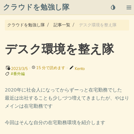
クラウドを勉強し隊
About
クラウドを勉強し隊
記事一覧
デスク環境を整え隊
Posts
デスク環境を整え隊
Qiita
プライバシーポリシー
·
15 分で読めます
·
2023/3/5
Kento
#番外編
azure overview
2020年に社会人になってからずーっと在宅勤務でした
最近は出社することも少しづつ増えてきましたが、やはり
タグ
メインは在宅勤務です
今回はそんな自分の在宅勤務環境を紹介します