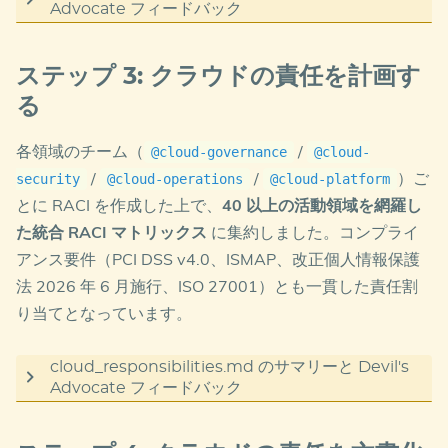
5R 比率の内部矛盾を突いた以下の指摘でした。
Advocate フィードバック
主なポイント
§3.1 における 5R 比率の合計が 110%
ステップ 3: クラウドの責任を計画す
となっており、内部矛盾を起こしてい
最終姿
: プラットフォームチームが共通基盤・ガー
る
ます。
ドレールを提供し、事業部門側の連邦チームがその
中で自律的にワークロードを運用
各領域のチーム（
/
@cloud-governance
@cloud-
v1.1 でワークロード本数を再カウントし、合計
移行パス
: Phase 1 は一時的に中央集権型 CCoE 主
/
/
）ご
security
@cloud-operations
@cloud-platform
100%≒表記で修正しました。数値の自己整合性は計
導 → Phase 2 以降でガバナンスとスキルの成熟度
とに RACI を作成した上で、
40 以上の活動領域を網羅し
に応じて段階的に連邦要素を拡大
画ドキュメントの信頼性を支える基本条件で、
た統合 RACI マトリックス
に集約しました。コンプライ
Devil’s Advocate のレビューが効果的に機能した好
人員計画（Phase 1）
: CCoE 専任 6 名 + 外部パー
アンス要件（PCI DSS v4.0、ISMAP、改正個人情報保護
例です。
トナー 10〜15 名でスタート、社内スキル豊富化に
法 2026 年 6 月施行、ISO 27001）とも一貫した責任割
応じて連邦チームに責任を委譲
り当てとなっています。
詳細は
cloud_adoption_experience.md
を参照して
ESLZ 整合性
: Microsoft 推奨の Enterprise-Scale
ください。
Landing Zone の責任分担モデルと一致
cloud_responsibilities.md のサマリーと Devil's
Advocate フィードバック
Devil’s Advocate のフィードバック（計 8 件：
主なポイント
Critical 2 / High 4 / Medium 2）