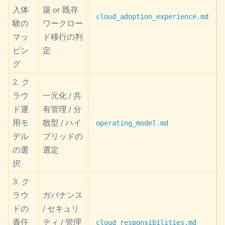
入体
築 or 既存
cloud_adoption_experience.md
験の
ワークロー
マッ
ド移行の判
ピン
定
グ
2. ク
ラウ
一元化 / 共
ド運
有管理 / 分
用モ
散型 / ハイ
operating_model.md
デル
ブリッドの
の選
選定
択
3. ク
ラウ
ガバナンス
ドの
/ セキュリ
責任
ティ / 管理
cloud_responsibilities.md