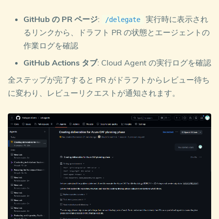
        CO-->>CCoE: 管理計画

        CP-->>CCoE: AI 計画

GitHub の PR ページ
:
実行時に表示され
/delegate
        CCoE->>DA: cloud_responsibilities.md を
るリンクから、ドラフト PR の状態とエージェントの
        DA->>CCoE: 責任の重複・漏れを指摘

    end

作業ログを確認
GitHub Actions タブ
: Cloud Agent の実行ログを確認
    rect rgb(245, 230, 255)

        note over CA,DA: ステップ 4: クラウドの責任
全ステップが完了すると PR がドラフトからレビュー待ち
        CA->>CCoE: ステップ 4 の実行を指示

        CCoE->>CCoE: 全成果物を統合して導入計画を文書化
に変わり、レビューリクエストが通知されます。
        CCoE->>DA: adoption_plan.md をレビュー依頼

        DA->>CCoE: 整合性の問題を指摘

        CCoE->>CCoE: 最終調整

    end

    CA->>CA: 全成果物の最終レビュー
