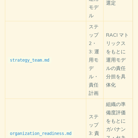
選定
    CCoE -->|成果物| DA

モデ
ル
    DA -->|フィードバック| CCoE

ステ
    Expert -.->|フォーマット評価| Strategy

ップ
RACI マト
    Expert -.->|フォーマット評価| Governance

    Expert -.->|フォーマット評価| Platform

2・
リックス
    Expert -.->|フォーマット評価| Operations

3: 運
をもとに
    Expert -.->|フォーマット評価| Security

用モ
運用モデ
strategy_team.md
    HR -.->|ビジネス評価| Strategy

デ
ルの責任
    HR -.->|ビジネス評価| Governance

ル・
分担を具
    HR -.->|ビジネス評価| Platform

責任
体化
    HR -.->|ビジネス評価| Operations

    HR -.->|ビジネス評価| Security

計画
    HR -.->|ビジネス評価| CCoE

組織の準
    HR -.->|ビジネス評価| DA

備度評価
ステ
    classDef input fill:#ffd,stroke:#333,color:#333
をもとに
    classDef agent fill:#6cf,stroke:#333,color:#fff
ップ
ガバナン
    classDef ccoe fill:#fc6,stroke:#333,color:#333;
3: 責
organization_readiness.md
    classDef da fill:#f66,stroke:#333,color:#fff;

ス・セキ