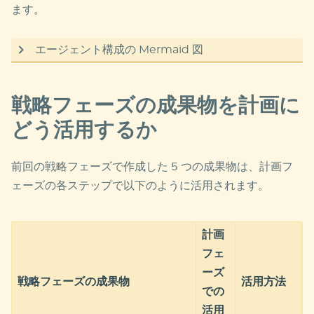
ます。
エージェント構成の Mermaid 図
graph LR

戦略フェーズの成果物を計画に
    subgraph "戦略フェーズの成果物（入力）"

        SA[strategy_assessment.md]

どう活用するか
        MO[motivations_and_objectives.md]

        ST[strategy_team.md]

        OR[organization_readiness.md]

前回の戦略フェーズで作成した 5 つの成果物は、計画フ
        SC[strategy_considerations.md]

ェーズの各ステップで以下のように活用されます。
    end

    subgraph "CAF エージェントチーム"

計画
        Strategy[Cloud Strategy Agent<br/>導入体
        Governance[Cloud Governance Agent<br/
フェ
        Platform[Cloud Platform Agent<br/>AI 導
ーズ
        Operations[Cloud Operations Agent<br/>管
戦略フェーズの成果物
活用方法
での
        Security[Cloud Security Agent<br/>セキ
    end

活用