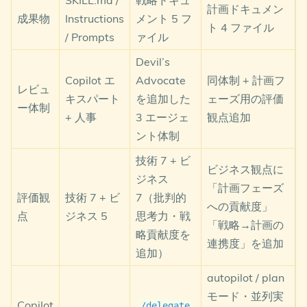
SKILL.md /
戦略ドキュ
計画ドキュメン
成果物
Instructions
メント 5 フ
ト 4 ファイル
/ Prompts
ァイル
Devil’s
Copilot エ
Advocate
同体制 + 計画フ
レビュ
キスパート
を追加した
ェーズ用の評価
ー体制
+ 人事
3 エージェ
観点追加
ント体制
技術 7 + ビ
ビジネス観点に
ジネス
「計画フェーズ
評価観
技術 7 + ビ
7（批判的
への貢献度」
点
ジネス 5
思考力・戦
「戦略→計画の
略貢献度を
連携度」を追加
追加）
autopilot / plan
モード・並列実
Copilot
/delegate