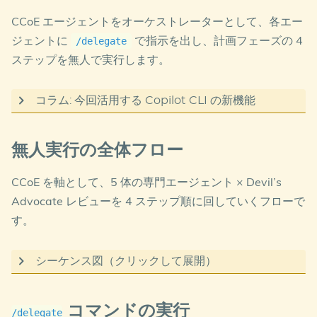
追跡
するためです。フェーズを重ねるほど観点が増
CCoE エージェントをオーケストレーターとして、各エー
えるため、将来的には「直近フェーズの貢献度」に
ジェントに
で指示を出し、計画フェーズの 4
/delegate
集約する可能性もあります。観点が増えすぎると評
ステップを無人で実行します。
価コストが上がるため、フェーズ共通の観点と固有
の観点を分離する設計が重要です。
コラム: 今回活用する Copilot CLI の新機能
計画フェーズの実行では、Copilot CLI に追加された
以下の新機能も活用しています。利用できない場合
無人実行の全体フロー
は前回の戦略フェーズと同じ手法（逐次実行）で問
題なく実施できます。
CCoE を軸として、5 体の専門エージェント × Devil’s
Advocate レビューを 4 ステップ順に回していくフローで
インタラクティブモード（Shift+Tab で切替）
す。
Copilot CLI のインタラクティブセッションでは、
シーケンス図（クリックして展開）
Shift+Tab でモードを切り替えられます。
sequenceDiagram

コマンドの実行
/delegate
デフォルト（ask/execute）
: ツール使用のたびに承