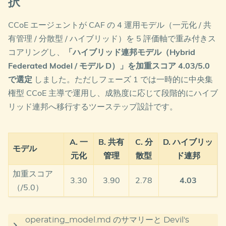
択
WL） / Replace 18%（4 WL） / Refactor 23%（5
WL） / Rearchitect 18%（4 WL） / Rebuild
CCoE エージェントが CAF の 4 運用モデル（一元化 / 共
14%（3 WL、COBOL 基幹 3 本を含む）
有管理 / 分散型 / ハイブリッド）を 5 評価軸で重み付きス
3 フェーズ ロードマップ
: Phase 1（0〜6 ヶ月、
コアリングし、
「ハイブリッド連邦モデル（Hybrid
Landing Zone 構築 + Rehost 試行）→ Phase
Federated Model / モデル D）」を加重スコア 4.03/5.0
2（7〜18 ヶ月、Replace/Refactor 本格移行、DC
で選定
しました。ただしフェーズ 1 では一時的に中央集
満了対応）→ Phase 3（19〜36 ヶ月、
権型 CCoE 主導で運用し、成熟度に応じて段階的にハイブ
Rearchitect/Rebuild + クラウドネイティブ新規）
リッド連邦へ移行するツーステップ設計です。
DC 契約満了（2026 年 9 月）を最重要マイルスト
ーン
として Rehost 6 WL を最優先で移行。
A. 一
B. 共有
C. 分
D. ハイブリッ
COBOL 基幹 3 本は Rebuild 対象として最終フェー
モデル
ズに配置
元化
管理
散型
ド連邦
Devil’s Advocate のフィードバック（計 11 件：
加重スコア
3.30
3.90
2.78
4.03
Critical 3 / High 4 / Medium 3 / Low 1）
（/5.0）
Critical はすべて解消済み。中でも重要だったのは
operating_model.md のサマリーと Devil's