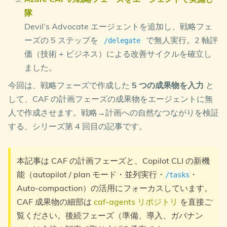
隊
Devil’s Advocate エージェントを追加し、戦略フェ
ーズの 5 ステップを
で無人実行。2 軸評
/delegate
価（技術 + ビジネス）による改善サイクルを確立し
ました。
今回は、戦略フェーズで作成した
5 つの成果物を入力
と
して、CAF の計画フェーズの成果物をエージェントに無
人で作成させます。戦略→計画への自然なつながりを検証
する、シリーズ第 4 回目の記事です。
本記事は CAF の計画フェーズと、Copilot CLI の新機
能（autopilot / plan モード・並列実行・
・
/tasks
Auto-compaction）の活用にフォーカスしています。
CAF 成果物の細部は
caf-agents リポジトリ
を直接ご
覧ください。後続フェーズ（準備、導入、ガバナン