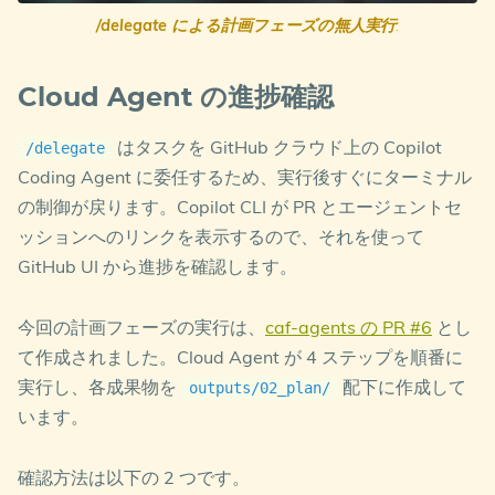
その他の新機能
    end

/delegate による計画フェーズの無人実行
:
    rect rgb(230, 255, 230)

並列実行
: Explore・Task・Plan・Code-review の
        note over CA,DA: ステップ 2: クラウド運用モ
Cloud Agent の進捗確認
4 つの特化エージェントを同時実行できる機能。複
        CA->>CCoE: ステップ 2 の実行を指示

        CCoE->>CG: strategy_team.md を参照して運
数ステップの並行処理に活用。
はタスクを GitHub クラウド上の Copilot
/delegate
        CCoE->>CO: 運用能力に基づくモデル推奨

コマンド
: ローカル CLI セッション内のバッ
        CG-->>CCoE: 運用モデル案

/tasks
Coding Agent に委任するため、実行後すぐにターミナル
        CO-->>CCoE: 運用面の評価

クグラウンドタスク（サブエージェントやシェルセ
の制御が戻ります。Copilot CLI が PR とエージェントセ
        CCoE->>DA: operating_model.md をレビュー依頼

ッション）の一覧を表示。autopilot モードでのロ
ッションへのリンクを表示するので、それを使って
        DA->>CCoE: 選定理由の根拠不足を指摘

ーカル実行時に活用。なお、
で委任し
/delegate
    end

GitHub UI から進捗を確認します。
た Cloud Agent の進捗は GitHub UI（PR・Actions
    rect rgb(255, 240, 230)

タブ）で確認します。
今回の計画フェーズの実行は、
caf-agents の PR #6
とし
        note over CA,DA: ステップ 3: クラウドの責任
Auto-compaction
: コンテキストウィンドウが上限
        CA->>CCoE: ステップ 3 の実行を指示

て作成されました。Cloud Agent が 4 ステップを順番に
        CCoE->>CG: ガバナンス責任を計画

に近づいた際に自動圧縮する機能。長時間セッショ
実行し、各成果物を
配下に作成して
outputs/02_plan/
        CCoE->>CSec: セキュリティ責任を計画

ンの安定化に活用。
います。
        CCoE->>CO: 管理責任を計画

利用可否は Copilot CLI のバージョンに依存します。
        CCoE->>CP: AI 導入責任を計画

        CG-->>CCoE: ガバナンス計画

確認方法は以下の 2 つです。
        CSec-->>CCoE: セキュリティ計画
