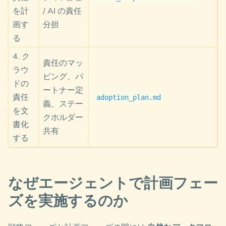
を計
/ AI の責任
画す
分担
る
4. ク
責任のマッ
ラウ
ピング、パ
ドの
ートナー定
責任
adoption_plan.md
義、ステー
を文
クホルダー
書化
共有
する
なぜエージェントで計画フェー
ズを実施するのか