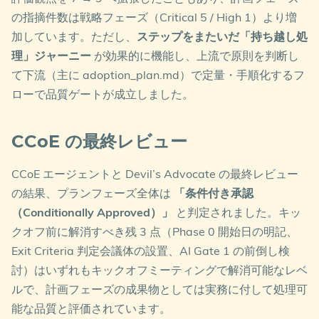
ために、Gate 1 を Month 12 から
の指摘件数は戦略フェーズ（Critical 5 / High 1）より増
Month 9 へ前倒しする余地を検討
加しています。ただし、
ステップをまたいだ「持ち越し処
理」ジャーニー
が効果的に機能し、上流で原則を判断し
いずれもキックオフミーティングで解消できるレベ
て下流（主に adoption_plan.md）で定量・手順化するフ
ルの指摘で、計画フェーズの成果物全体としては雇
ローで品質ゲートが成立しました。
用可能な品質に達していると Devil’s Advocate が評
価した形です。
CCoE の最終レビュー
詳細は
adoption_plan.md
を参照してください。
CCoE エージェントと Devil’s Advocate の最終レビュー
の結果、プランフェーズ全体は
「条件付き承認
（Conditionally Approved）」
と判定されました。キッ
クオフ前に解消すべき残 3 点（Phase 0 開始日の明記、
Exit Criteria 判定会議体の設置、AI Gate 1 の前倒し検
討）はいずれもキックオフミーティングで解消可能なレベ
ルで、計画フェーズの成果物としては実務に付して処理可
能な品質と評価されています。