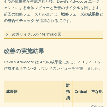
4 つの成果物が生成された後、Devil’s Advocate エージ
重要だった Critical 指摘は、AI 責任の重さと組織の
22 マイルストーン (MS-01〜MS-22)
を 3 年間に配
ェントによる全体レビューと改善のサイクルを回します。
技術的準備度のギャップを突いたものでした。
置し、主要チームと OKR をマッピング
詳細は
operating_model.md
を参照してください。
前回の戦略フェーズとの違いは、
戦略フェーズの成果物と
予算・リターン
: 3 年トータル投資
¥507M
、5 年
の整合性チェック
が追加される点です。
AI 導入の責任セクションで「3 年で AI
ROI
81%
、投資回収期間 18〜24 ヶ月
ワークロード 3 本」をコミットしてい
Exit Criteria 35 項目
と
AI Gate 1（Month 12, 10
改善サイクルの Mermaid 図
ますが、技術的準備度は 1.5/5.0 と評
条件） / Gate 2（Month 24, 10 条件）
でフェーズ
間移行をゲート
価された組織です。スキルもデータ基
盤もガバナンスも不十分な状態で AI 推
graph TB

パートナー体制
: MSP＋SIer 2 社の三層体制、RACI
改善の実施結果
    D1[初回 Output 生成] --> R1[Devil's Advocate<b
/ コスト / SLA を明記
進の責任を負わせるのは、ゲート条件
    R1 --> F1{重大な<br/>指摘あり?}

Devil’s Advocate は 4 つの成果物に対し、v1.0 / v1.1 を
を付さない限り過大なコミットメント
変革管理 Wave 1〜3
・
コンプライアンスロードマ
    F1 -->|はい| I1[指摘を反映して改善]

作成する形で 1〜2 ラウンドのレビューを実施しました。
    I1 --> R1

となります。
ップ
・
リスク台帳 15 件
・
KPI 3 階層
（経営 / 部
    F1 -->|いいえ| SC[戦略成果物との<br/>整合性チェック
門 / チーム）
    SC --> F3{整合性<br/>OK?}

この指摘を受け、adoption_plan.md では
AI Gate
    F3 -->|いいえ| I1

Devil’s Advocate のフィードバック（新規 7 件 + 持
計
    F3 -->|はい| C1[CCoE による<br/>最終レビュー]

1（Month 12、0 条件）
と
AI Gate 2（Month 24、
ち越し Critical 5 件を検証）
成果物
指
Critical
主な処置
    C1 --> F2{全体整合性<br/>OK?}

0 条件）
を設け、条件未達成時は AI ワークロード推
    F2 -->|はい| Done[成果物確定]

摘
    F2 -->|いいえ| I1

進を保留する設計に修正されています。
すべての持ち越し Critical 5 件は adoption_plan.md
Critica