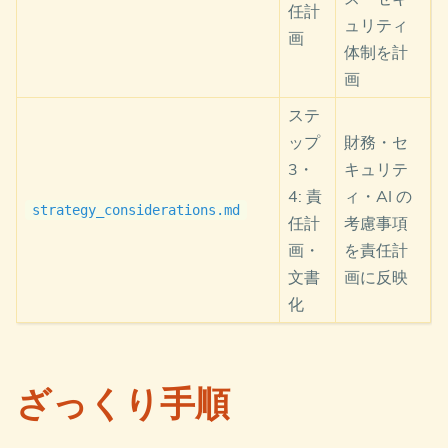
任計
    classDef expert fill:#c6f,stroke:#333,color:#ff
ュリティ
    classDef hr fill:#cfc,stroke:#333,color:#333;

画
体制を計
    class SA,MO,ST,OR,SC input;

画
    class Strategy,Governance,Platform,Operations,S
    class CCoE ccoe;

ステ
    class DA da;

ップ
財務・セ
    class Expert expert;

3・
キュリテ
4: 責
ィ・AI の
ポイントは、左部の黄色ノードが
戦略フェーズの成
strategy_considerations.md
任計
考慮事項
果物
（入力）で各エージェントが参照すること、
画・
を責任計
CCoE が計画フェーズでもオーケストレーターとして
文書
画に反映
全体を統括し自身も運用モデル選定とドキュメント
化
統合を担当すること、Devil’s Advocate のレビュー
が戦略フェーズの成果物との
整合性チェック
も含む
ことの 3 点です。
ざっくり手順