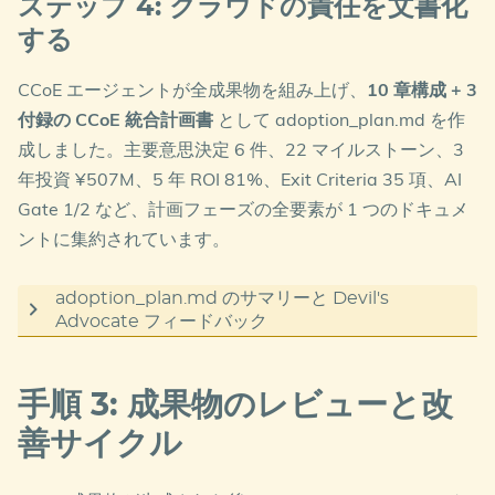
ステップ 4: クラウドの責任を文書化
統合 RACI マトリックス
: 40+ の活動領域（Policy
うち 7 件は adoption_plan.md へ持ち越し。中でも
する
as Code、コスト管理、インシデント対応、
重要な Critical 指摘は、フェーズ移行ゲートの設計
Landing Zone 運用、AI ガバナンス、データガバナ
CCoE エージェントが全成果物を組み上げ、
10 章構成 + 3
思想に関するものでした。
ンスなど）を一覧化し、チーム間の重複・漏れを可
付録の CCoE 統合計画書
として adoption_plan.md を作
視化
成しました。主要意思決定 6 件、22 マイルストーン、3
フェーズ移行ゲート条件がカレンダー
主な改善目標
: ガバナンス成熟度 Lv 2→4、重大イ
年投資 ¥507M、5 年 ROI 81%、Exit Criteria 35 項、AI
ベース（Phase 1: 0〜6 ヶ月…）となっ
ンシデント応答 72h→4h、可用性 SLO
Gate 1/2 など、計画フェーズの全要素が 1 つのドキュメ
ており、成熟度の定量的判断基準が欠
99.5%→99.95%、Azure Policy モード
ントに集約されています。
Audit→Deny（高リスクから段階適用）、AI ワーク
如しています。「6 ヶ月経過したから
ロード 0→3 本（Gate 条件付き）
次フェーズ」という取り決めで進める
adoption_plan.md のサマリーと Devil's
コンプライアンス連携
: PCI DSS v4.0 / ISMAP / 改
と、未成熟な連邦チームに権限・責任
Advocate フィードバック
正個情法 / ISO 27001 を RACI の各項とトレーサビ
を付与してしまうリスクがあります。
主なポイント
リティ可能な形で連携
手順 3: 成果物のレビューと改
Devil’s Advocate のフィードバック（計 8 件：
6 つの主要意思決定 (MD-01〜MD-06)
: 二軸アプロ
この指摘は、後続の adoption_plan.md で 35 項目の
善サイクル
ーチ採用、ハイブリッド連邦モデル採用、AI Gate
Critical 2 / High 4 / Medium 2）
Exit Criteria（フェーズ間移行の定量的判定基準）と
設定、パートナー体制、責任分担、予算枠
して体系化されることで解消されています。