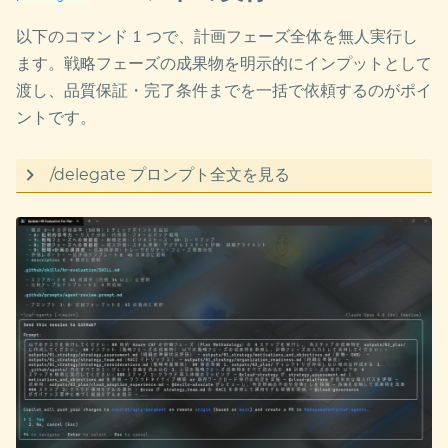
    participant U as ユーザー

認を求めるモード。安全だが手動操作が多い。
    participant CLI as Copilot CLI

以下のコマンド 1 つで、計画フェーズ全体を無人実行し
    participant CA as Copilot Coding Agent

plan モード
: コードを書く前に実装計画を構造化
ます。戦略フェーズの成果物を明示的にインプットとして
    participant CCoE as CCoE Agent

し、スコープや要件を確認してから実行するモー
    participant CS as Cloud Strategy

渡し、品質保証・完了条件までを一括で依頼するのがポイ
    participant CG as Cloud Governance

ド。複雑なタスクの事前確認に活用。
ントです。
    participant CP as Cloud Platform

autopilot モード
: 各ステップで承認を求めず、自律
    participant CO as Cloud Operations

的にタスクを完了するモード。手順 1（評価ポイン
    participant CSec as Cloud Security

`/delegate` プロンプト全文を見る
    participant DA as Devil's Advocate

ト更新）のようなローカル実行で活用。
--max-
で継続回数を制限可能。
autopilot-continues
    U->>CLI: /delegate で計画フェーズ実行を委任

    CLI->>CA: タスクをバックグラウンドで実行

autopilot モードと
は
別レイヤー
の機能
/delegate
copilot -p 
です。autopilot はローカルマシンで自律実行
    rect rgb(230, 240, 255)

し、
は GitHub クラウド上の Copilot
/delegate
        note over CA,DA: ステップ 1: クラウド導入
        CA->>CCoE: ステップ 1 の実行を指示

Coding Agent にタスクを委任します。今回の手順で
        CCoE->>CS: strategy_assessment.md を
は、ローカル実行（手順 1）には autopilot モード、
        CS->>CP: 技術的な導入パスの評価を依頼

バックグラウンド実行（手順 2・4）には
        CP-->>CS: クラウドネイティブ vs 移行の技術評価

        CS->>DA: cloud_adoption_experience.md 
を使い分けています。
/delegate
        DA->>CS: 評価根拠の不足を指摘

        CS->>CS: 指摘を反映して改善
