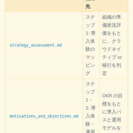
先
    CCoE[CCoE Agent<br/>オーケストレーター<br/>運
    DA[Devil's Advocate Agent<br/>批判的レビュー]

ステ
組織の準
    Expert[Copilot Expert Agent<br/>フォーマット評価]
ップ
備状況評
    HR[HR Evaluation Agent<br/>品質評価・改善提案]

1: 導
価をもと
    SA --> Strategy

入体
に、クラ
    MO --> Strategy

strategy_assessment.md
験の
ウドネイ
    ST --> CCoE

    OR --> Governance

マッ
ティブ or
    SC --> Security

ピン
移行を判
グ
定
    CCoE -->|指示| Strategy

    CCoE -->|指示| Governance

ステ
    CCoE -->|指示| Platform

    CCoE -->|指示| Operations

ップ
OKR の目
    CCoE -->|指示| Security

1・
標をもと
2: 導
    Strategy -->|成果物| DA

に導入パ
    Governance -->|成果物| DA

入体
motivations_and_objectives.md
スと運用
    Platform -->|成果物| DA

験・
    Operations -->|成果物| DA

モデルを
運用
    Security -->|成果物| DA
