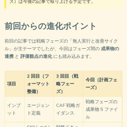
ス）は今後の記事で取り上げる予定です。
前回からの進化ポイント
前回の記事では戦略フェーズの「無人実行と改善サイク
ル」が主テーマでしたが、今回はフェーズ間の
成果物の
連携
と
評価観点の進化
にも踏み込みます。
2 回目（フ
3 回目（戦
今回（計画フェ
項目
ォーマット
略フェー
ーズ）
整備）
ズ）
戦略フェーズの
インプ
エージェン
CAF 戦略ガ
成果物 5 ファイ
ット
ト定義
イダンス
ル