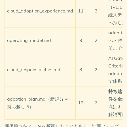
にて体系的に解消され、最終レビューで
「条件付き
    classDef process fill:#6cf,stroke:#333,color:#f
（v1.1
詳細は
cloud_responsibilities.md
を参照してくださ
cloud_adoption_experience.md
11
3
承認（Conditionally Approved）」
と判定されまし
    classDef decision fill:#fc6,stroke:#333,color:#
続ステッ
    classDef done fill:#cfc,stroke:#333,color:#333;
い。
た。
へ持ち越
    classDef check fill:#f9c,stroke:#333,color:#333
adoptio
    class D1,R1,I1,C1 process;

本計画は CAF 計画フェーズの要件を概
    class F1,F2,F3 decision;

operating_model.md
8
2
へ 7 件
ね満たします。ただし、以下 3 点はキ
    class Done done;

そこで体
ックオフ前に必ず解消してください。
AI Gate /
Criteri
Phase 0 開始日の明記
：「0 ヶ月」と
cloud_responsibilities.md
8
2
adoptio
されている起点を YYYY-MM-DD で明
で体系化
示し、全マイルストーンをこれに連動
Exit Criteria 判定会議体の設置
：各フェ
持ち越し Cr
ーズ間移行を 35 Exit Criteria でゲート
adoption_plan.md（新規分 +
件を全解
12
7
するレビュー体を RACI 付きで明示
持ち越し 5）
点はキッ
解消可能
AI Gate 1 の Month 9 前倒し検討
：デ
ータとスキルの成熟度を早期検知する
評価観点を 7 → 9 へ拡張したこともあり、計画フェーズ