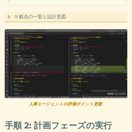
"
9 観点の一覧と設計意図
評価観点
評価基準の例
1. CAF 準拠度
CAF ガイダンスとの整合性
2. 役割の明確さ
責任範囲の明確な定義
3. 実用性
成果物の実用的な価値
4. 連携
他エージェントとの協調動作
5. セキュリティ
セキュリティ要件の考慮
6. 批判的思考力
トレードオフの提示、リスク分析
7. 戦略フェーズへ
戦略ドキュメントへの具体的貢献
の貢献度
（前回追加）
8. 計画フェーズへ
計画ドキュメントへの具体的貢献
人事エージェントの評価ポイント更新
:
の貢献度
（
新規
）
9. 戦略→計画の連
戦略成果物の参照・活用の適切さ
携度
（
新規
）
手順 2: 計画フェーズの実行
観点 7 と 8 を分けているのは
フェーズごとの貢献を