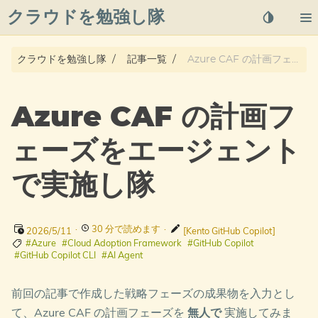
クラウドを勉強し隊
About
クラウドを勉強し隊
記事一覧
Azure CAF の計画フェーズをエージェントで実施し隊
Posts
Azure CAF の計画フ
Qiita
ェーズをエージェント
プライバシーポリシー
で実施し隊
azure overview
·
30 分で読めます
·
2026/5/11
[Kento GitHub Copilot]
タグ
#Azure
#Cloud Adoption Framework
#GitHub Copilot
#GitHub Copilot CLI
#AI Agent
前回の記事で作成した戦略フェーズの成果物を入力とし
て、Azure CAF の計画フェーズを
無人で
実施してみま