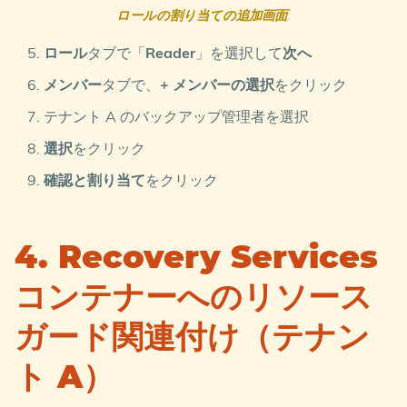
ロールの割り当ての追加画面
:
ロール
タブで「
Reader
」を選択して
次へ
メンバー
タブで、
+ メンバーの選択
をクリック
テナント A のバックアップ管理者を選択
選択
をクリック
確認と割り当て
をクリック
4. Recovery Services
コンテナーへのリソース
ガード関連付け（テナン
ト A）