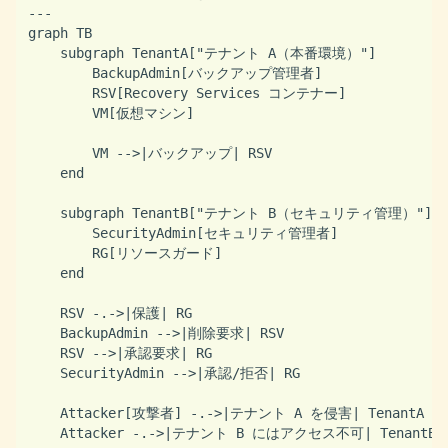
---

graph TB

    subgraph TenantA["テナント A（本番環境）"]

        BackupAdmin[バックアップ管理者]

        RSV[Recovery Services コンテナー]

        VM[仮想マシン]

        VM -->|バックアップ| RSV

    end

    subgraph TenantB["テナント B（セキュリティ管理）"]

        SecurityAdmin[セキュリティ管理者]

        RG[リソースガード]

    end

    RSV -.->|保護| RG

    BackupAdmin -->|削除要求| RSV

    RSV -->|承認要求| RG

    SecurityAdmin -->|承認/拒否| RG

    Attacker[攻撃者] -.->|テナント A を侵害| TenantA

    Attacker -.->|テナント B にはアクセス不可| TenantB
