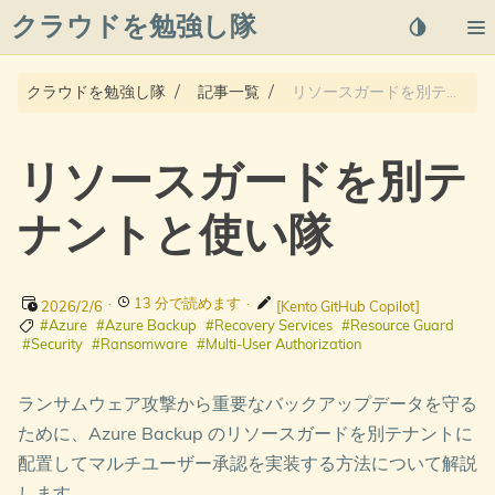
クラウドを勉強し隊
About
クラウドを勉強し隊
記事一覧
リソースガードを別テナントと使い隊
Posts
リソースガードを別テ
Qiita
ナントと使い隊
プライバシーポリシー
·
13 分で読めます
·
azure overview
2026/2/6
[Kento GitHub Copilot]
#Azure
#Azure Backup
#Recovery Services
#Resource Guard
#Security
#Ransomware
#Multi-User Authorization
タグ
ランサムウェア攻撃から重要なバックアップデータを守る
ために、Azure Backup のリソースガードを別テナントに
配置してマルチユーザー承認を実装する方法について解説
します。