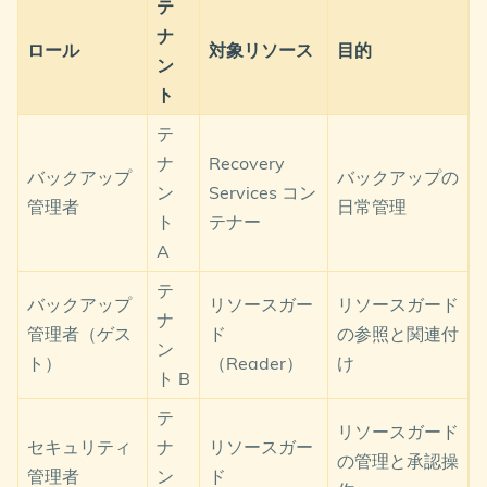
テ
ナ
ロール
対象リソース
目的
ン
ト
テ
ナ
Recovery
バックアップ
バックアップの
ン
Services コン
管理者
日常管理
ト
テナー
A
テ
バックアップ
リソースガー
リソースガード
ナ
管理者（ゲス
ド
の参照と関連付
ン
ト）
（Reader）
け
ト B
テ
リソースガード
セキュリティ
ナ
リソースガー
の管理と承認操
管理者
ン
ド