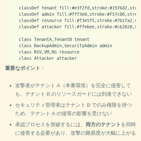
    classDef tenant fill:#e3f2fd,stroke:#1976d2,strok
    classDef admin fill:#fff3e0,stroke:#f57c00,stroke
    classDef resource fill:#f3e5f5,stroke:#7b1fa2,str
    classDef attacker fill:#ffebee,stroke:#c62828,str
    class TenantA,TenantB tenant

    class BackupAdmin,SecurityAdmin admin

    class RSV,VM,RG resource

重要なポイント
：
攻撃者がテナント A（本番環境）を完全に侵害して
も、テナント B のリソースガードには到達できない
セキュリティ管理者はテナント B でのみ権限を持つ
ため、テナント A の侵害の影響を受けない
承認プロセスを突破するには、
両方のテナント
を同時
に侵害する必要があり、攻撃の難易度が大幅に上がる