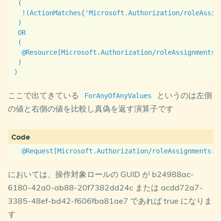
 (

  !(ActionMatches{'Microsoft.Authorization/roleAssign
 )

 OR 

 (

  @Resource[Microsoft.Authorization/roleAssignments:
 )

ここで出てきている
というのは左側
ForAnyOfAnyValues
の値と右側の値を比較し真偽を返す演算子です
においては、操作対象ロールの GUID が b24988ac-
6180-42a0-ab88-20f7382dd24c または acdd72a7-
3385-48ef-bd42-f606fba81ae7 であれば true になりま
す