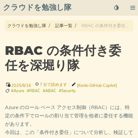
クラウドを勉強し隊
About
クラウドを勉強し隊
記事一覧
RBAC の条件付き委任を深堀り隊
Posts
RBAC の条件付き委
Qiita
任を深堀り隊
プライバシーポリシー
·
7 分で読めます
·
azure overview
2025/8/16
[Kento GitHub Copilot]
#Azure
#RBAC
#ABAC
#Security
タグ
Azure のロール ベース アクセス制御（RBAC）には、特
定の条件下でロールの割り当て管理を他者に委任する機能
があります。
今回は、この「条件付き委任」について分析し、検証して