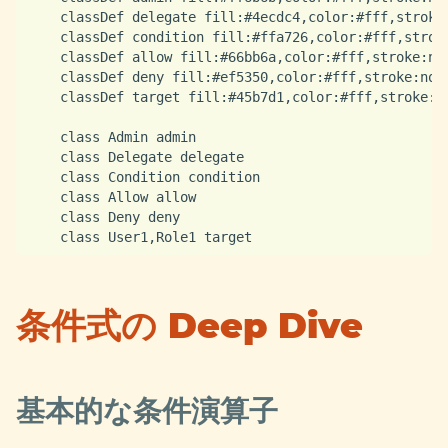
    classDef delegate fill:#4ecdc4,color:#fff,stroke:
    classDef condition fill:#ffa726,color:#fff,stroke
    classDef allow fill:#66bb6a,color:#fff,stroke:non
    classDef deny fill:#ef5350,color:#fff,stroke:none
    classDef target fill:#45b7d1,color:#fff,stroke:no
    class Admin admin

    class Delegate delegate

    class Condition condition

    class Allow allow

    class Deny deny

条件式の Deep Dive
基本的な条件演算子