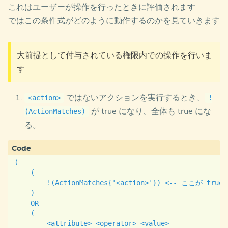
これはユーザーが操作を行ったときに評価されます
ではこの条件式がどのように動作するのかを見ていきます
大前提として付与されている権限内での操作を行いま
す
ではないアクションを実行するとき、
<action>
!
が true になり、全体も true にな
(ActionMatches)
る。
(

    (

        !(ActionMatches{'<action>'}) <-- ここが true
    )

    OR

    (

        <attribute> <operator> <value>
