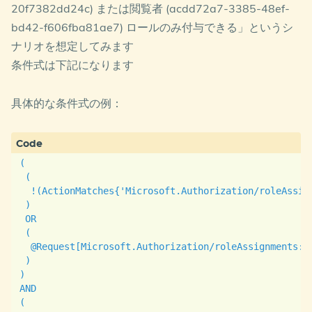
20f7382dd24c) または閲覧者 (acdd72a7-3385-48ef-
bd42-f606fba81ae7) ロールのみ付与できる」というシ
ナリオを想定してみます
条件式は下記になります
具体的な条件式の例：
(

 (

  !(ActionMatches{'Microsoft.Authorization/roleAssign
 )

 OR 

 (

  @Request[Microsoft.Authorization/roleAssignments:R
 )

)

AND

(
