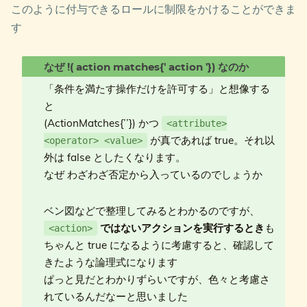
このように付与できるロールに制限をかけることができま
す
「条件を満たす操作だけを許可する」と想像する
と
(ActionMatches{’
’}) かつ
<attribute>
が真であれば true。それ以
<operator> <value>
外は false としたくなります。
なぜ わざわざ否定から入っているのでしょうか
ベン図などで整理してみるとわかるのですが、
ではないアクションを実行するとき
も
<action>
ちゃんと true になるように考慮すると、確認して
きたような論理式になります
ぱっと見だとわかりずらいですが、色々と考慮さ
れているんだなーと思いました