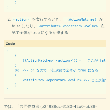
    )

を実行するとき、
が
<action>
!(ActionMatches)
false になり、
次
<attribute> <operator> <value>
第で全体が true になるか決まる
(

    (

        !(ActionMatches{'<action>'}) <-- ここが fals
    )

    OR  <-- or なので 下記次第で全体が true になる

    (

        <attribute> <operator> <value> <-- ここ次
    )

では、「共同作成者 (b24988ac-6180-42a0-ab88-