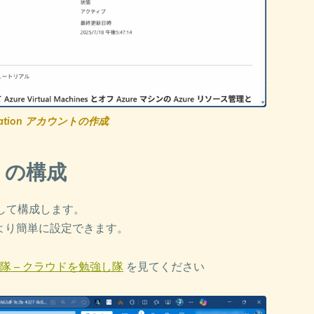
omation アカウントの作成
:
er の構成
er として構成します。
ることで、より簡単に設定できます。
2 を試し隊 – クラウドを勉強し隊
を見てください