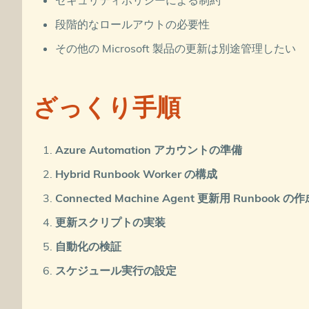
セキュリティポリシーによる制約
$env:AUTH_TYPE
=
"token"
;
$env:CLOUD
=
"AzureCloud"
;
段階的なロールアウトの必要性
その他の Microsoft 製品の更新は別途管理したい
&
"
$env:ProgramW6432
\AzureConnectedMachineA
ざっくり手順
Azure Automation アカウントの準備
Hybrid Runbook Worker の構成
Connected Machine Agent 更新用 Runbook の
更新スクリプトの実装
自動化の検証
スケジュール実行の設定