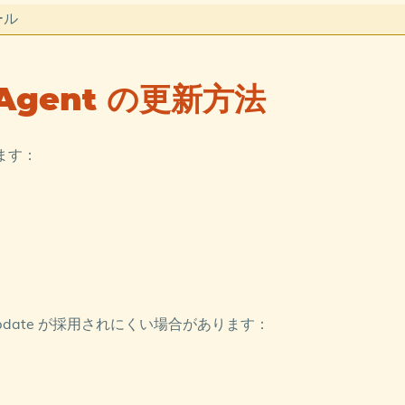
ール
下記からダウンロードします
 Azure Arc | Microsoft Learn
e Agent の更新方法
hine agent - Azure Arc | Microsoft Learn
ります：
l
*
v
installationlog
.
txt
/
qn
|
Out-String
Update が採用されにくい場合があります：