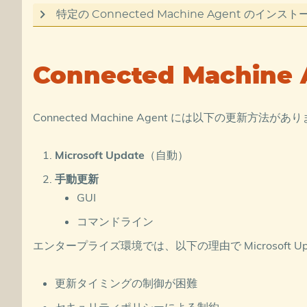
特定の Connected Machine Agent のインスト
過去バージョンのエージェントのインストーラーを
-
What’s new with Azure Connected Machine agent -
Connected Machin
-
Archive for What’s new with Azure Connected Mac
下記を実行し、エージェントをインストールします
Connected Machine Agent には以下の更新方法があ
Microsoft Update
（自動）
msiexec
/
i
AzureConnectedMachineAgent
.
msi
/
手動更新
GUI
下記を実行し 接続コマンドを実行します
コマンドライン
エンタープライズ環境では、以下の理由で Microsoft 
$env:SUBSCRIPTION_ID
=
"xxxx"
;
$env:RESOURCE_GROUP
=
"xxx"
;
更新タイミングの制御が困難
$env:TENANT_ID
=
"xxx"
;
$env:LOCATION
=
"southeastasia"
;