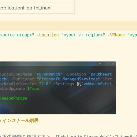
licationHealthLinux”
source group>"
-Location
"<your vm region>"
-VMName
"<yo
ch インストール結果
:
Health 拡張機能を確認すると、Rich Health States がインストール