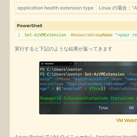
application health extension type
Linux の場合：“App
Set-AzVMExtension
-ResourceGroupName
"<your re
実行すると下記のような結果が返ってきます
VM Wat
Azure Portal で VM のメニューから Application 