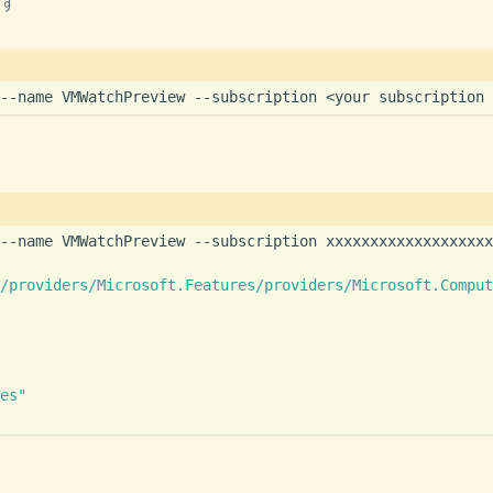
す
/providers/Microsoft.Features/providers/Microsoft.Comput
es"