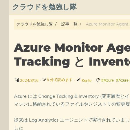
クラウドを勉強し隊
About
クラウドを勉強し隊
記事一覧
Azure Monitor Agen
Posts
Azure Monitor Ag
Qiita
Tracking と Inve
プライバシーポリシー
·
5 分で読めます
·
azure overview
#Azure
#Azure 
2024/8/16
Kento
タグ
Azure には Change Tacking & Inventory (
マシンに格納されているファイルやレジストリの変更履
従来は Log Analytics エージェントで実行されていまし
した