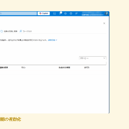
能の有効化
: