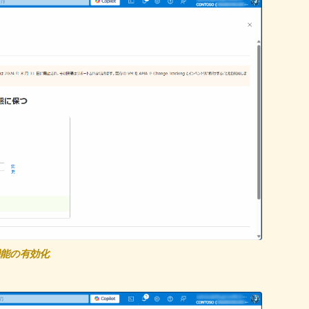
能の有効化
: